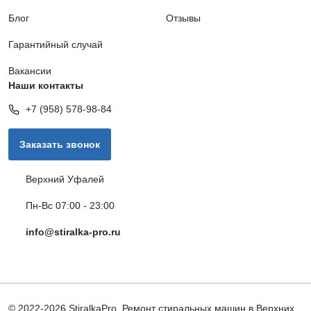
Блог
Отзывы
Обрыв электроцепи
1000 руб.
Гарантийный случай
Вакансии
Заказать
Наши контакты
+7 (958) 578-98-84
Замена ремня привода
790 руб.
Заказать звонок
Заказать
Верхний Уфалей
Замена температурного датчика
800 руб.
Пн-Вс 07:00 - 23:00
info@stiralka-pro.ru
Заказать
Замена патрубка
490 руб.
© 2022-2026 StiralkaPro. Ремонт стиральных машин в Верхних