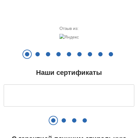
Замена УБЛ
700 руб.
Цена ремонта от:
Цена ремонта от:
Заказать
от 960 руб.
от 400 руб.
Отзыв из:
Установка и подключение
750 руб.
Заказать
Наши сертификаты
Замена сетевого шнура
680 руб.
Заказать
Замена ручки, петель
800 руб.
Заказать