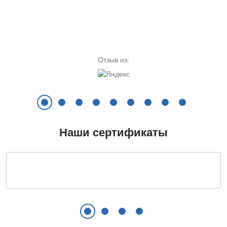
Замена УБЛ
700 руб.
Цена ремонта от:
Цена ремонта от:
Заказать
от 960 руб.
от 400 руб.
Отзыв из:
Установка и подключение
750 руб.
Заказать
Наши сертификаты
Замена сетевого шнура
680 руб.
Заказать
Замена ручки, петель
800 руб.
Заказать