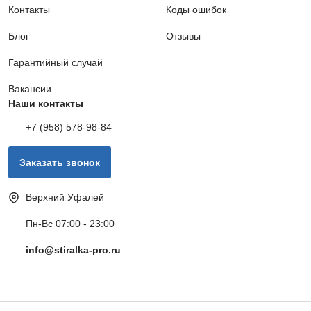
Контакты
Заказать
Коды ошибок
Блог
Отзывы
Обрыв электроцепи
1000 руб.
Гарантийный случай
Вакансии
Заказать
Наши контакты
+7 (958) 578-98-84
Замена ремня привода
790 руб.
Заказать звонок
Заказать
Верхний Уфалей
Замена температурного датчика
800 руб.
Пн-Вс 07:00 - 23:00
info@stiralka-pro.ru
Заказать
Замена патрубка
490 руб.