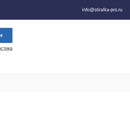
info@stiralka-pro.ru
к
остика