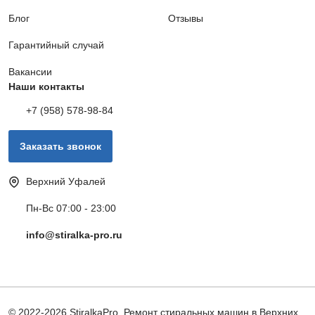
Блог
Отзывы
Обрыв электроцепи
1000 руб.
Гарантийный случай
Вакансии
Заказать
Наши контакты
+7 (958) 578-98-84
Замена ремня привода
790 руб.
Заказать звонок
Заказать
Верхний Уфалей
Замена температурного датчика
800 руб.
Пн-Вс 07:00 - 23:00
info@stiralka-pro.ru
Заказать
Замена патрубка
490 руб.
© 2022-2026 StiralkaPro. Ремонт стиральных машин в Верхних