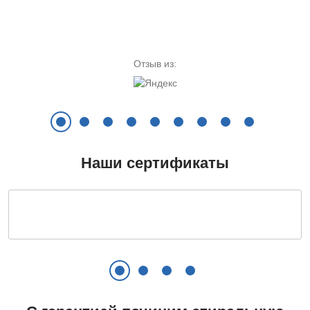
Замена УБЛ
700 руб.
Цена ремонта от:
Цена ремонта от:
Заказать
от 960 руб.
от 400 руб.
Отзыв из:
Установка и подключение
750 руб.
Заказать
Наши сертификаты
Замена сетевого шнура
680 руб.
Заказать
Замена ручки, петель
800 руб.
Заказать